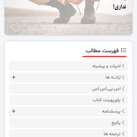
فهرست مطالب
ادبیات و پیشینه
ارائــه ها
اس.پی.اس.اس
پاورپوینت کتاب
پرسشنامه
پکیج
ترجمه ها