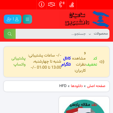
|
و
-/- ساعات پشتیبانی:
کد
مشاهده
کانال
پشتیبانی
شنبه تا چهارشنبه،
تخفیف
نظرات
تلگرام
واتساپ
13:00 تا 01:00 -/-
کاربران:
صفحه اصلی
»
دانلودها
»
HFD