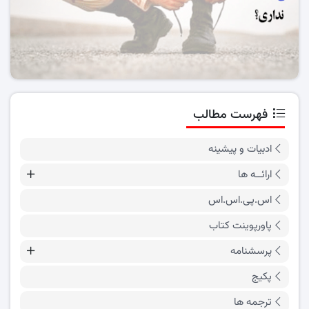
فهرست مطالب
ادبیات و پیشینه
ارائــه ها
اس.پی.اس.اس
پاورپوینت کتاب
پرسشنامه
پکیج
ترجمه ها