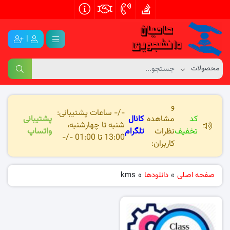
|
و
-/- ساعات پشتیبانی:
کد
مشاهده
کانال
پشتیبانی
شنبه تا چهارشنبه،
تخفیف
نظرات
تلگرام
واتساپ
13:00 تا 01:00 -/-
کاربران:
صفحه اصلی
»
دانلودها
»
kms