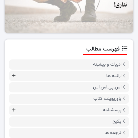
فهرست مطالب
ادبیات و پیشینه
ارائــه ها
اس.پی.اس.اس
پاورپوینت کتاب
پرسشنامه
پکیج
ترجمه ها