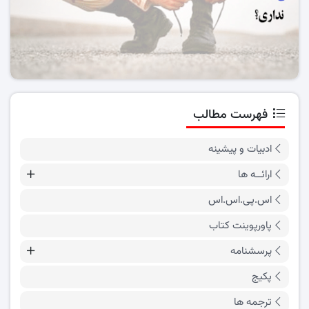
فهرست مطالب
ادبیات و پیشینه
ارائــه ها
اس.پی.اس.اس
پاورپوینت کتاب
پرسشنامه
پکیج
ترجمه ها