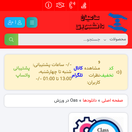
|
و
-/- ساعات پشتیبانی:
کد
مشاهده
کانال
پشتیبانی
شنبه تا چهارشنبه،
تخفیف
نظرات
تلگرام
واتساپ
13:00 تا 01:00 -/-
کاربران:
صفحه اصلی
»
دانلودها
»
Oas در ورزش