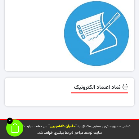
نماد اعتماد الکترونیک
0
تمامی حقوق مادی و معنوی متعلق به "
حامیان دانشجویی
" می باشد. موارد کپی شده از
سایت توسط مراجع ذیربط پیگیری خواهد شد.