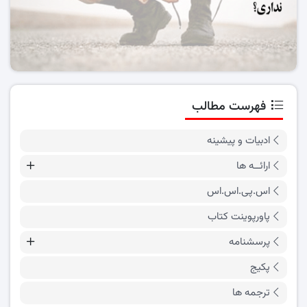
فهرست مطالب
ادبیات و پیشینه
ارائــه ها
اس.پی.اس.اس
پاورپوینت کتاب
پرسشنامه
پکیج
ترجمه ها