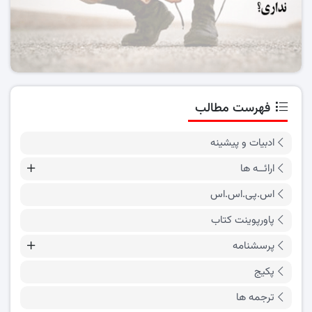
فهرست مطالب
ادبیات و پیشینه
ارائــه ها
اس.پی.اس.اس
پاورپوینت کتاب
پرسشنامه
پکیج
ترجمه ها