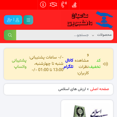
|
و
-/- ساعات پشتیبانی:
کد
مشاهده
کانال
پشتیبانی
شنبه تا چهارشنبه،
تخفیف
نظرات
تلگرام
واتساپ
13:00 تا 01:00 -/-
کاربران:
صفحه اصلی
»
ارزش های اسلامی