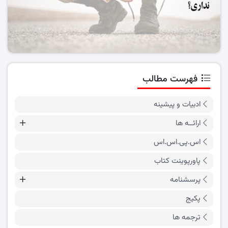
فهرست مطالب
ادبیات و پیشینه
ارائــه ها
اس.پی.اس.اس
پاورپوینت کتاب
پرسشنامه
پکیج
ترجمه ها