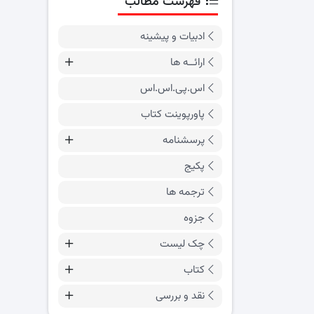
فهرست مطالب
ادبیات و پیشینه
ارائــه ها
اس.پی.اس.اس
پاورپوینت کتاب
پرسشنامه
پکیج
ترجمه ها
جزوه
چک لیست
کتاب
نقد و بررسی