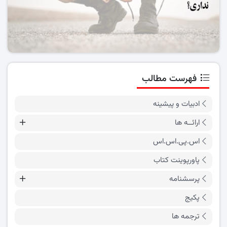
فهرست مطالب
ادبیات و پیشینه
ارائــه ها
اس.پی.اس.اس
پاورپوینت کتاب
پرسشنامه
پکیج
ترجمه ها