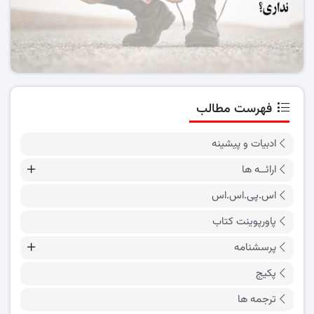
فهرست مطالب
ادبیات و پیشینه
ارائــه ها
اس.پی.اس.اس
پاورپوینت کتاب
پرسشنامه
پکیج
ترجمه ها