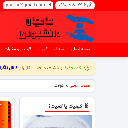
phdk.ir@gmail.com
0990-517-4616
صفحه اصلی
محتوای رایگان
قوانین و مقررات
کد تخفیف
و مشاهده نظرات کاربران:
کانال تلگرا
صفحه اصلی
»
لاولاک
کیفیت یا کمیت؟