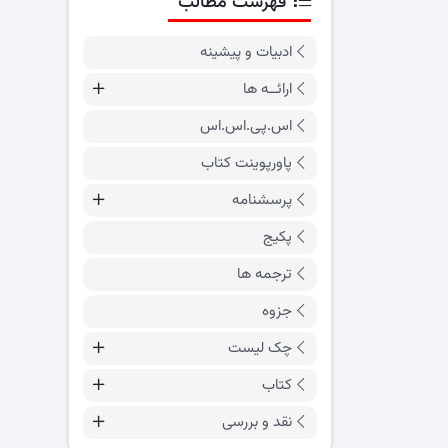
فهرست مطالب
ادبیات و پیشینه
ارائــه ها
اس.پی.اس.اس
پاورپوینت کتاب
پرسشنامه
پکیج
ترجمه ها
جزوه
چک لیست
کتاب
نقد و بررسی