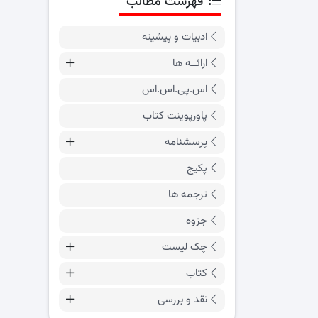
فهرست مطالب
ادبیات و پیشینه
ارائــه ها
اس.پی.اس.اس
پاورپوینت کتاب
پرسشنامه
پکیج
ترجمه ها
جزوه
چک لیست
کتاب
نقد و بررسی