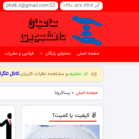
phdk.ir@gmail.com
0990-517-4616
صفحه اصلی
محتوای رایگان
قوانین و مقررات
کد تخفیف
و مشاهده نظرات کاربران:
کانال تلگرا
صفحه اصلی
»
پساکرونا
کیفیت یا کمیت؟