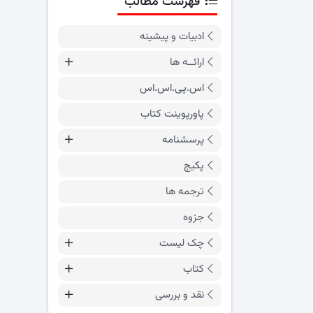
فهرست مطالب
ادبیات و پیشینه
ارائــه ها
اس.پی.اس.اس
پاورپوینت کتاب
پرسشنامه
پکیج
ترجمه ها
جزوه
چک لیست
کتاب
نقد و بررسی