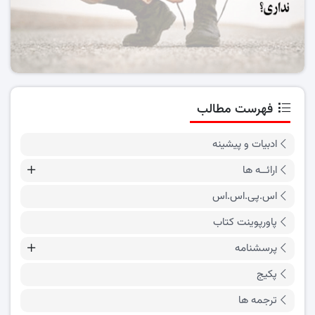
فهرست مطالب
ادبیات و پیشینه
ارائــه ها
اس.پی.اس.اس
پاورپوینت کتاب
پرسشنامه
پکیج
ترجمه ها