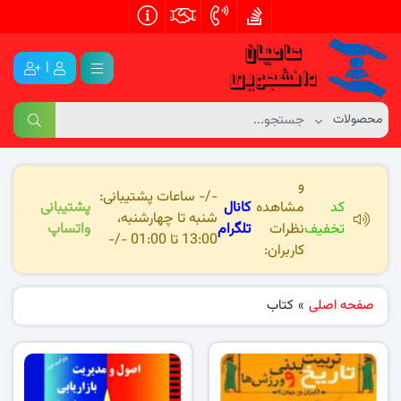
|
و
-/- ساعات پشتیبانی:
کد
مشاهده
کانال
پشتیبانی
شنبه تا چهارشنبه،
تخفیف
نظرات
تلگرام
واتساپ
13:00 تا 01:00 -/-
کاربران:
صفحه اصلی
»
کتاب