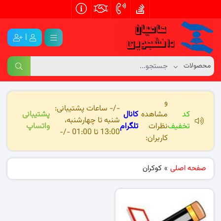
|
و
-/- ساعات پشتیبانی:
کد
مشاهده
کانال
پشتیبانی
شنبه تا چهارشنبه،
تخفیف
نظرات
تلگرام
واتساپ
13:00 تا 01:00 -/-
کاربران:
صفحه اصلی
»
کوکران