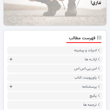
فهرست مطالب
ادبیات و پیشینه
ارائــه ها
اس.پی.اس.اس
پاورپوینت کتاب
پرسشنامه
پکیج
ترجمه ها