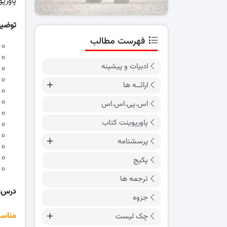
پاورپ
توضی
فهرست مطالب
ادبیات و پیشینه
ارائــه ها
اس.پی.اس.اس
پاورپوینت کتاب
پرسشنامه
پکیج
ترجمه ها
درس:
جزوه
مناسب
چک لیست