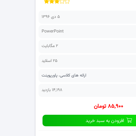
۵ دی ۱۳۹۶
PowerPoint
2 مگابایت
25 اسلاید
ارائه های کلاسی
،
پاورپوینت
14,198 بازدید
۸۵,۹۰۰ تومان
افزودن به سبد خرید