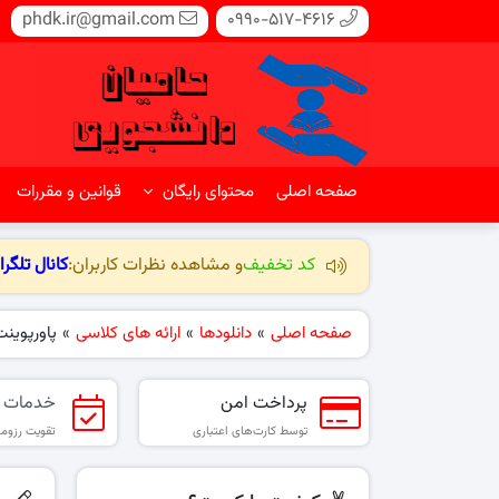
phdk.ir@gmail.com
0990-517-4616
صفحه اصلی
محتوای رایگان
قوانین و مقررات
کد تخفیف
و مشاهده نظرات کاربران:
کانال تلگرا
صفحه اصلی
»
دانلودها
»
ارائه های کلاسی
»
پاورپوینت
پرداخت امن
خدمات 
توسط کارت‌های اعتباری
تقویت رزومه