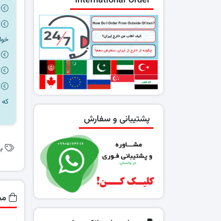
International Order
خوا
که 
پشتیبانی و سفارش
ب
مح