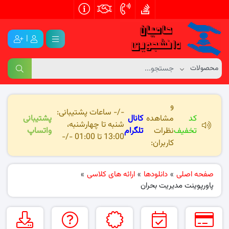
|
و
-/- ساعات پشتیبانی:
کد
مشاهده
کانال
پشتیبانی
شنبه تا چهارشنبه،
تخفیف
نظرات
تلگرام
واتساپ
13:00 تا 01:00 -/-
کاربران:
صفحه اصلی
»
دانلودها
»
ارائه های کلاسی
»
پاورپوینت مدیریت بحران