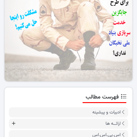
فهرست مطالب
ادبیات و پیشینه
ارائــه ها
اس.پی.اس.اس