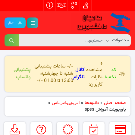
|
و
-/- ساعات پشتیبانی:
کد
مشاهده
کانال
پشتیبانی
شنبه تا چهارشنبه،
تخفیف
نظرات
تلگرام
واتساپ
13:00 تا 01:00 -/-
کاربران:
صفحه اصلی
»
دانلودها
»
اس.پی.اس.اس
»
پاورپوینت آموزش spss