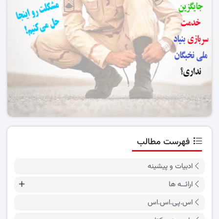
فهرست مطالب
ادبیات و پیشینه
ارائــه ها
اس.پی.اس.اس