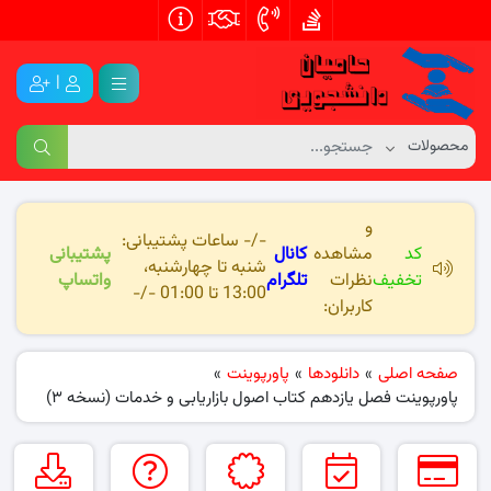
|
و
-/- ساعات پشتیبانی:
کد
مشاهده
کانال
پشتیبانی
شنبه تا چهارشنبه،
تخفیف
نظرات
تلگرام
واتساپ
13:00 تا 01:00 -/-
کاربران:
صفحه اصلی
»
دانلودها
»
پاورپوینت
»
پاورپوینت فصل یازدهم کتاب اصول بازاریابی و خدمات (نسخه ۳)