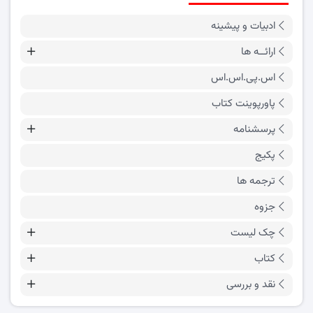
ادبیات و پیشینه
ارائــه ها
اس.پی.اس.اس
پاورپوینت کتاب
پرسشنامه
پکیج
ترجمه ها
جزوه
چک لیست
کتاب
نقد و بررسی