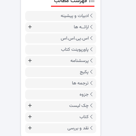
فهرست مطالب
ادبیات و پیشینه
ارائــه ها
اس.پی.اس.اس
پاورپوینت کتاب
پرسشنامه
پکیج
ترجمه ها
جزوه
چک لیست
کتاب
نقد و بررسی