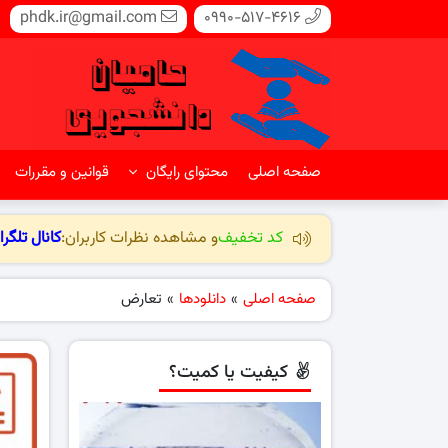
phdk.ir@gmail.com
0990-517-4616
صفحه اصلی
محتوای رایگان
قوانین و مقررات
کد تخفیف
و مشاهده نظرات کاربران:
کانال تلگرا
صفحه اصلی
»
دانلودها
»
تعارض
کیفیت یا کمیت؟