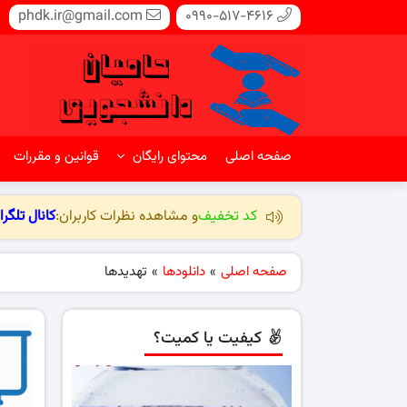
phdk.ir@gmail.com
0990-517-4616
صفحه اصلی
محتوای رایگان
قوانین و مقررات
کد تخفیف
و مشاهده نظرات کاربران:
کانال تلگرا
صفحه اصلی
»
دانلودها
»
تهدیدها
کیفیت یا کمیت؟