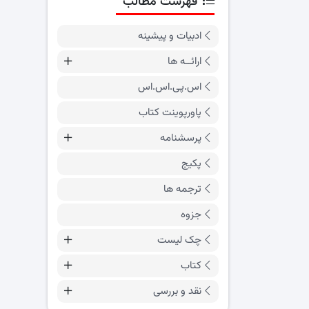
فهرست مطالب
ادبیات و پیشینه
ارائــه ها
اس.پی.اس.اس
پاورپوینت کتاب
پرسشنامه
پکیج
ترجمه ها
جزوه
چک لیست
کتاب
نقد و بررسی