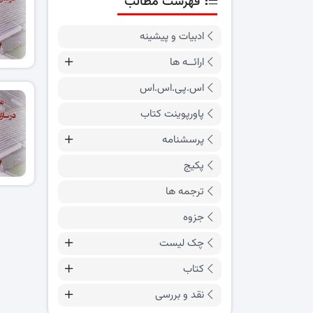
فهرست مطالب
ادبیات و پیشینه
ارائــه ها
اس.پی.اس.اس
پاورپوینت کتاب
پرسشنامه
پکیج
ترجمه ها
جزوه
چک لیست
کتاب
نقد و بررسی