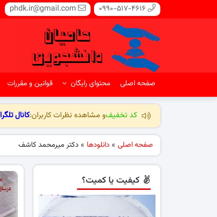
phdk.ir@gmail.com
0990-517-4616
صفحه اصلی
محتوای رایگان
قوانین و مقررات
کد تخفیف
و مشاهده نظرات کاربران:
کانال تلگرا
صفحه اصلی
»
دانلودها
»
دکتر میرمحمد کاشف
کیفیت یا کمیت؟