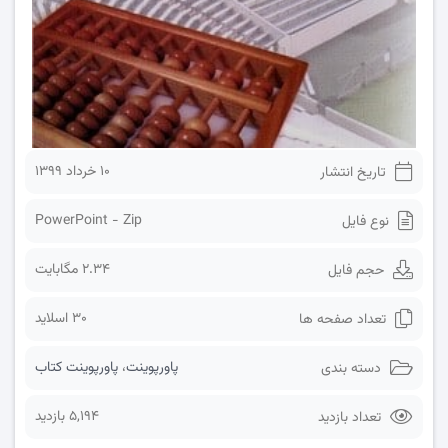
۱۰ خرداد ۱۳۹۹
تاریخ انتشار
PowerPoint - Zip
نوع فایل
2.34 مگابایت
حجم فایل
30 اسلاید
تعداد صفحه ها
پاورپوینت
،
پاورپوینت کتاب
دسته بندی
5,194 بازدید
تعداد بازدید