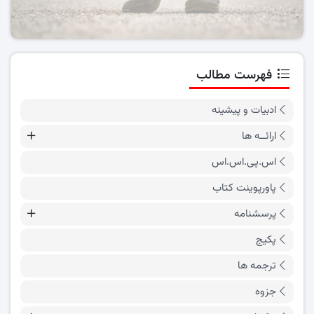
فهرست مطالب
ادبیات و پیشینه
ارائــه ها
اس.پی.اس.اس
پاورپوینت کتاب
پرسشنامه
پکیج
ترجمه ها
جزوه