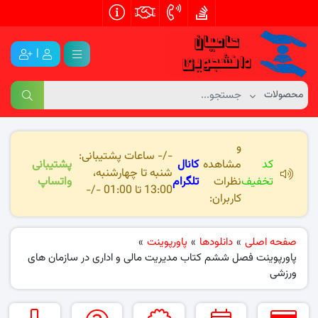
|
و
-/- ساعات پشتیبانی:
کد
مشاهده
کانال
پشتیبانی
شنبه تا چهارشنبه،
تخفیف
نظرات
تلگرام
واتساپ
13:00 تا 01:00 -/-
کاربران:
صفحه اصلی
»
دانلودها
»
پاورپوینت
»
پاورپوینت فصل ششم کتاب مدیریت مالی و اداری در سازمان های
ورزشی