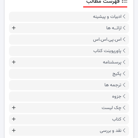
فهرست مطالب
ادبیات و پیشینه
ارائــه ها
اس.پی.اس.اس
پاورپوینت کتاب
پرسشنامه
پکیج
ترجمه ها
جزوه
چک لیست
کتاب
نقد و بررسی