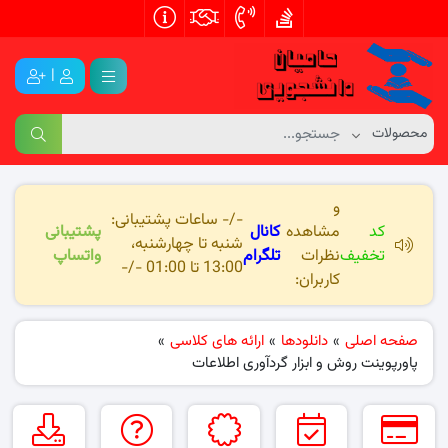
|
و
-/- ساعات پشتیبانی:
کد
مشاهده
کانال
پشتیبانی
شنبه تا چهارشنبه،
تخفیف
نظرات
تلگرام
واتساپ
13:00 تا 01:00 -/-
کاربران:
صفحه اصلی
»
دانلودها
»
ارائه های کلاسی
»
پاورپوینت روش و ابزار گردآوری اطلاعات