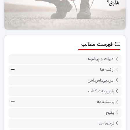
فهرست مطالب
ادبیات و پیشینه
ارائــه ها
اس.پی.اس.اس
پاورپوینت کتاب
پرسشنامه
پکیج
ترجمه ها