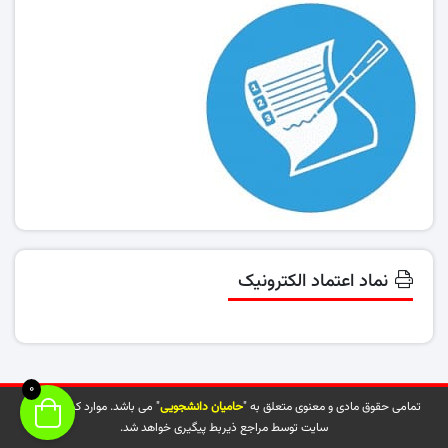
نماد اعتماد الکترونیک
0
تمامی حقوق مادی و معنوی متعلق به "
حامیان دانشجویی
" می باشد. موارد کپی شده از
سایت توسط مراجع ذیربط پیگیری خواهد شد.