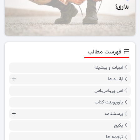
فهرست مطالب
ادبیات و پیشینه
ارائــه ها
اس.پی.اس.اس
پاورپوینت کتاب
پرسشنامه
پکیج
ترجمه ها