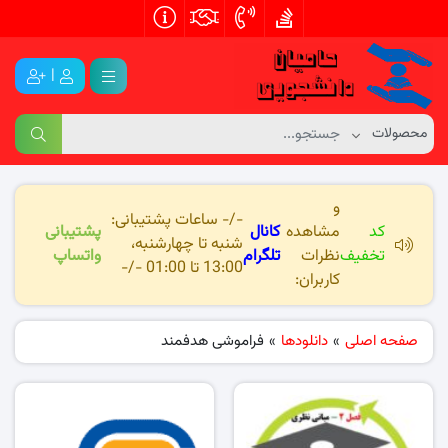
|
و
-/- ساعات پشتیبانی:
کد
مشاهده
کانال
پشتیبانی
شنبه تا چهارشنبه،
تخفیف
نظرات
تلگرام
واتساپ
13:00 تا 01:00 -/-
کاربران:
صفحه اصلی
»
دانلودها
»
فراموشی هدفمند