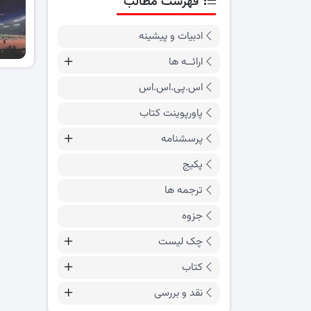
فهرست مطالب
ادبیات و پیشینه
ارائــه ها
اس.پی.اس.اس
پاورپوینت کتاب
پرسشنامه
پکیج
ترجمه ها
جزوه
چک لیست
کتاب
نقد و بررسی