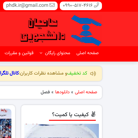
phdk.ir@gmail.com
0990-517-4616
صفحه اصلی
محتوای رایگان
قوانین و مقررات
کد تخفیف
و مشاهده نظرات کاربران:
کانال تلگرا
صفحه اصلی
»
دانلودها
»
فصل
کیفیت یا کمیت؟