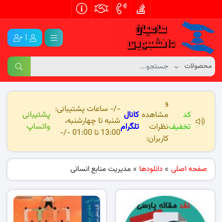
|
و
-/- ساعات پشتیبانی:
کد
مشاهده
کانال
پشتیبانی
شنبه تا چهارشنبه،
تخفیف
نظرات
تلگرام
واتساپ
13:00 تا 01:00 -/-
کاربران:
صفحه اصلی
»
دانلودها
»
مدیریت منابع انسانی