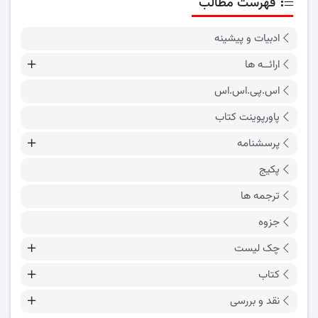
فهرست مطالب
ادبیات و پیشینه
ارائــه ها
اس.پی.اس.اس
پاورپوینت کتاب
پرسشنامه
پکیج
ترجمه ها
جزوه
چک لیست
کتاب
نقد و بررسی