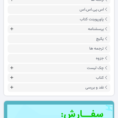
اس.پی.اس.اس
پاورپوینت کتاب
پرسشنامه
پکیج
ترجمه ها
جزوه
چک لیست
کتاب
نقد و بررسی