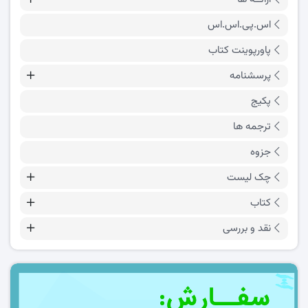
اس.پی.اس.اس
پاورپوینت کتاب
پرسشنامه
پکیج
ترجمه ها
جزوه
چک لیست
کتاب
نقد و بررسی