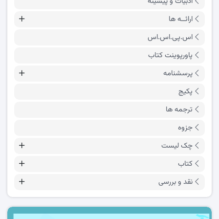
ادبیات و پیشینه
ارائــه ها
اس.پی.اس.اس
پاورپوینت کتاب
پرسشنامه
پکیج
ترجمه ها
جزوه
چک لیست
کتاب
نقد و بررسی