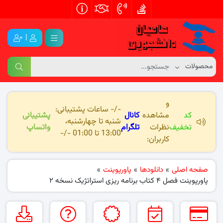
|
و
-/- ساعات پشتیبانی:
کد
مشاهده
کانال
پشتیبانی
شنبه تا چهارشنبه،
تخفیف
نظرات
تلگرام
واتساپ
13:00 تا 01:00 -/-
کاربران:
صفحه اصلی
»
دانلودها
»
پاورپوینت
»
پاورپوینت فصل ۴ کتاب برنامه ریزی استراتژیک نسخه ۲