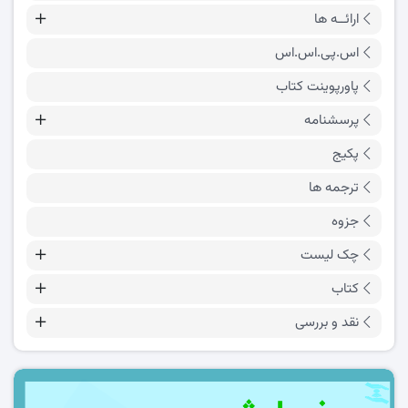
ارائــه ها
اس.پی.اس.اس
پاورپوینت کتاب
پرسشنامه
پکیج
ترجمه ها
جزوه
چک لیست
کتاب
نقد و بررسی