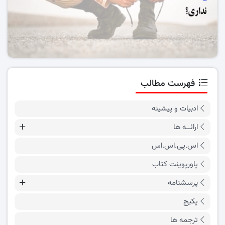
فهرست مطالب
ادبیات و پیشینه
ارائــه ها
اس.پی.اس.اس
پاورپوینت کتاب
پرسشنامه
پکیج
ترجمه ها