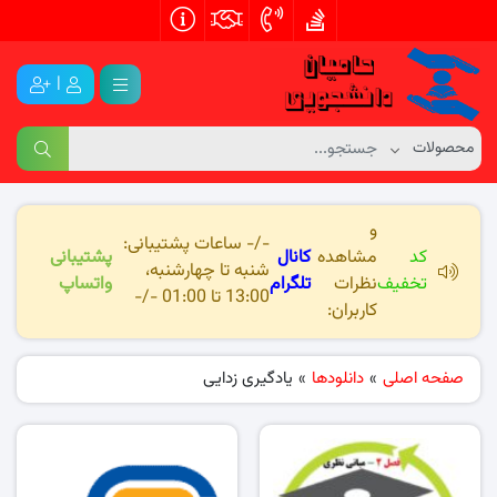
|
و
-/- ساعات پشتیبانی:
کد
مشاهده
کانال
پشتیبانی
شنبه تا چهارشنبه،
تخفیف
نظرات
تلگرام
واتساپ
13:00 تا 01:00 -/-
کاربران:
صفحه اصلی
»
دانلودها
»
یادگیری زدایی