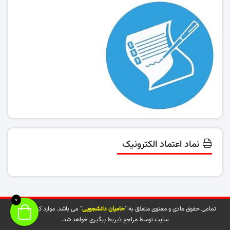
نماد اعتماد الکترونیک
0
تمامی حقوق مادی و معنوی متعلق به "
حامیان دانشجویی
" می باشد. موارد کپی شده از
سایت توسط مراجع ذیربط پیگیری خواهد شد.