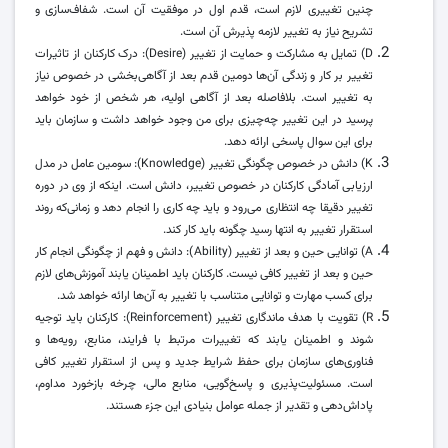
چنین تغییری لازم است، قدم اول در موفقیت آن است. شفاف‌سازی و
تشریح نیاز به تغییر لازمه پذیرش آن است.
D) تمایل به مشارکت و حمایت از تغییر (Desire): درک کارکنان از تاثیرات
تغییر بر کار و زندگی آن‌ها دومین قدم بعد از آگاهی‌بخشی در خصوص نیاز
به تغییر است. بلافاصله بعد از آگاهی اولیه، هر شخص از خود خواهد
پرسید در این تغییر چه‌چیزی برای من وجود خواهد داشت و سازمان باید
برای این سوال پاسخی ارائه دهد.
K) دانش در خصوص چگونگی تغییر (Knowledge): سومین عامل در مدل
ارزیابی آمادگی کارکنان در خصوص تغییر، دانش است. اینکه از وی در دوره
تغییر دقیقا چه انتظاری می‌رود و باید چه کاری را انجام دهد و زمانی‌که روند
استقرار تغییر به انتها رسید چگونه باید کار کند.
A) توانایی حین و بعد از تغییر (Ability): دانش و فهم از چگونگی انجام کار
حین و بعد از تغییر کافی نیست. کارکنان باید اطمینان یابند آموزش‌های لازم
برای کسب مهارت و توانایی متناسب با تغییر به آن‌ها ارائه خواهد شد.
R) تقویت با هدف ماندگاری تغییر (Reinforcement): کارکنان باید توجیه
شوند و اطمینان یابند که تغییرات مرتبط با فرایند، منابع، رویه‌ها و
فناوری‌های سازمان برای حفظ شرایط جدید و پس از استقرار تغییر کافی
است. مسئولیت‌پذیری و پاسخ‌گویی، منابع مالی، چرخه بازخورد مداوم،
پاداش‌دهی و تقدیر از جمله عوامل بنیادی این جزء هستند.