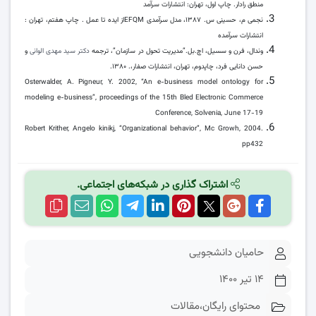
منطق رادار. چاپ اول، تهران: انتشارات سرآمد
نجمی م، حسینی س. ۱۳۸۷، مدل سرآمدی EFQMاز ایده تا عمل . چاپ هفتم، تهران :
انتشارات سرآمده
وندال، فرن و سسیل، اچ.بل.”مدیریت تحول در سازمان”، ترجمه
دکتر سید مهدی الوانی
و
حسن دانایی فرد، چاپدوم، تهران، انتشارات صفار،. ۱۳۸۰.
Osterwalder, A. Pigneur, Y. 2002, “An e-business model ontology for
modeling e-business”, proceedings of the 15th Bled Electronic Commerce
Conference, Solvenia, June 17-19
Robert Krither, Angelo kinikj, “Organizational behavior”, Mc Growh, 2004.
pp432
اشتراک گذاری در شبکه‌های اجتماعی.
حامیان دانشجویی
۱۴ تیر ۱۴۰۰
محتوای رایگان
،
مقالات