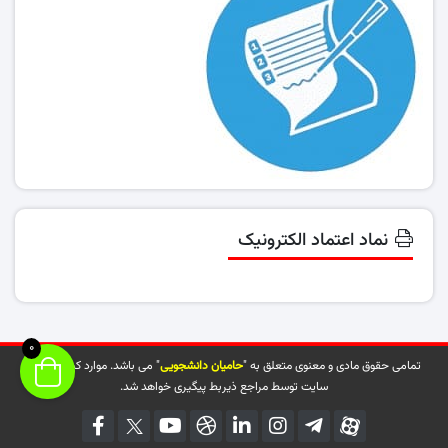
نماد اعتماد الکترونیک
0
تمامی حقوق مادی و معنوی متعلق به "
حامیان دانشجویی
" می باشد. موارد کپی شده از
سایت توسط مراجع ذیربط پیگیری خواهد شد.