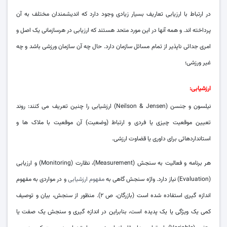
در ارتباط با ارزیابی تعاریف بسیار زیادی وجود دارد که اندیشمندان مختلف به آن
پرداخته اند. و همه آنها در این مورد متحد هستند که ارزیابی در هرسازمانی یک اصل و
امری جدائی ناپذیر از تمام مسائل سازمان دارد. حال چه آن سازمان ورزشی باشد و چه
غیر ورزشی؛
ارزشیابی:
نیلسون و جنسن (Neilson & Jensen) ارزشیابی را چنین تعریف می کنند: روند
تعیین موقعیت چیزی یا فردی و ارتباط (وضعیت) آن موقعیت با ملاک ها و
استانداردهائی برای داوری یا قضاوت ارزشی.
هر برنامه و فعالیت به سنجش (Measurement)، نظارت (Monitoring) و ارزیابی
(Evaluation) نیاز دارد. واژه سنجش گاهی به
مفهوم ارزشیابی
و در مواردی به مفهوم
اندازه گیری استفاده شده است (بازرگان، ص ۲). منظور از سنجش، بیان و توصیف
کمی یک ویژگی یا یک پدیده است، بنابراین در اندازه گیری و سنجش یک صفت یا