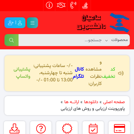
|
و
-/- ساعات پشتیبانی:
کد
مشاهده
کانال
پشتیبانی
شنبه تا چهارشنبه،
تخفیف
نظرات
تلگرام
واتساپ
13:00 تا 01:00 -/-
کاربران:
صفحه اصلی
»
دانلودها
»
ارائــه ها
»
پاورپوینت ارزیابی و روش های ارزیابی