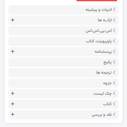
ادبیات و پیشینه
ارائــه ها
اس.پی.اس.اس
پاورپوینت کتاب
پرسشنامه
پکیج
ترجمه ها
جزوه
چک لیست
کتاب
نقد و بررسی