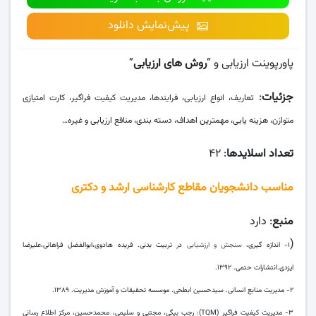
پیش‌نمایش دانلود
پاورپوینت ارزیابی و “
روش های ارزیابی
”
جزئیات
:
تعاریف، انواع ارزیابی، فرایندها، مدیریت کیفیت فراگیر، کارت امتیازی
متوازن، هزینه یابی، مهمترین اهداف، دسته بندی، منافع ارزیابی و غیره…
تعداد اسلایدها
: ۴۲
مناسب دانشجویان مقاطع کارشناسی ارشد و
دکتری
منبع
: دارد
(
۱- اندازه گیری،
سنجش و ارزشیابی
در تربیت بدنی. فریده هادوی،ابوالفضل فراهانی،علیرضا
ایزدی.انتشارات حتمی. ۱۳۹۲.
۲- مدیریت منابع انسانی. سیدحسین ابطحی. موسسه تحقیقات و آموزش مدیریت. ۱۳۸۹.
۳- مدیریت کیفیت فراگیر (TQM): رجب بیگی، مجتبی و سلیمی، محمدحسین، مرکز اطلاع رسانی