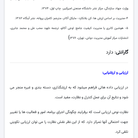
وزارت جهاد سازندگی، مرکز نشر دانشگاه صنعتی امیرکبیر، چاپ اول، ۱۳۷۴.
۴-مدیریت بر اساس ارزش ها: کن بلانکارد- مایکل آکانر، مترجم: کامران پروانه، نشر آبنگاه ۱۳۸۲.
۵- هوشین کانری یا مدیریت کیفیت جامع: اوجی آکائو، ترجمه داوود محب علی و محمد جابری،
)
انتشارات مرکز آموزش مدیریت دولتی، تهران، ۱۳۷۶
گارانتی
: دارد
ارزیابی و ارزشیابی:
در ارزیابی داده هائی فراهم میشود که به ارزشگذاری، دسته بندی و غیره منجر می
شود و نتایج آن برای عمل کنترل و نظارت، مفید است.
نظارت نوعی ارزیابی است که برفرایند چگونگی اجرای برنامه، امور و فعالیت ها یا تغییر
جهت احتمالی آنها تمرکز دارد. که از این نظر نقش نظارت را می توان ارزیابی تکوینی
تلقی کرد.