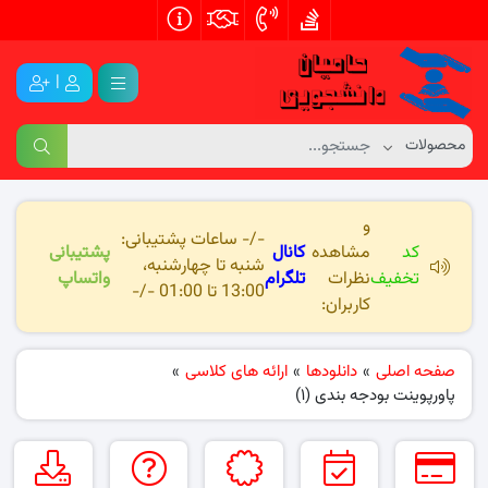
|
و
-/- ساعات پشتیبانی:
کد
مشاهده
کانال
پشتیبانی
شنبه تا چهارشنبه،
تخفیف
نظرات
تلگرام
واتساپ
13:00 تا 01:00 -/-
کاربران:
صفحه اصلی
»
دانلودها
»
ارائه های کلاسی
»
پاورپوینت بودجه بندی (۱)