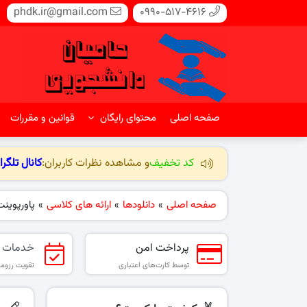
phdk.ir@gmail.com
0990-517-4616
صفحه اصلی
محتوای رایگان
قوانین و مقررات
کد تخفیف
و مشاهده نظرات کاربران:
کانال تلگرا
صفحه اصلی
»
دانلودها
»
ارائه های کلاسی
»
پاورپوینت
پرداخت امن
خدمات 
توسط کارت‌های اعتباری
تقویت رزومه