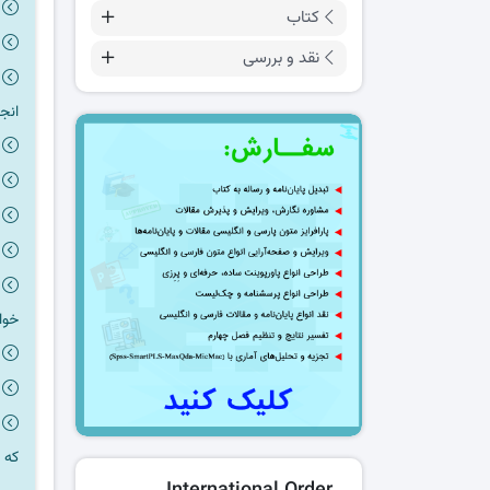
کتاب
نقد و بررسی
انج
خوا
که 