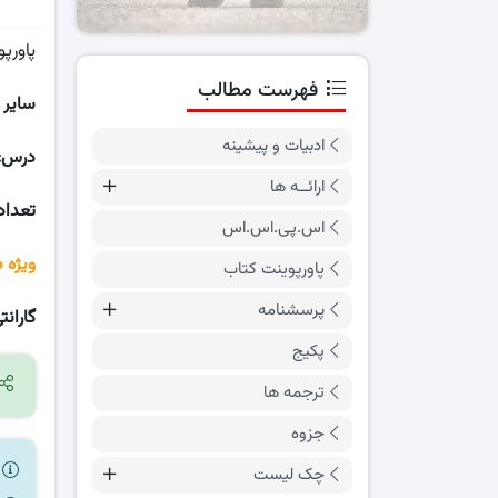
پاورپ
فهرست مطالب
سایر 
ادبیات و پیشینه
درس:
ارائــه ها
تعداد
اس.پی.اس.اس
ویژه 
پاورپوینت کتاب
پرسشنامه
گارانت
پکیج
ترجمه ها
جزوه
ر
چک لیست