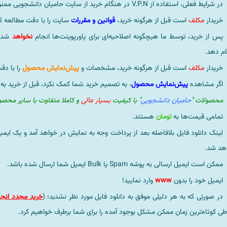
در شرایط فعلی، استفاده از V.P.N در هنگام خرید از سایت حامیان دانشجویی ممنوعیتی لحاظ نشده است.
خریدار
مکلف
است قبل از هرگونه خرید،
قوانین و مقررات
سایت را با دقت مطالعه ک
پس از خرید، توسط ما هیچگونه اصلاحیه‌ای برای پاورپوینت‌ها انجام
نخواهد
شد، 
ام دهد.
خریدار
مکلف
است قبل از هرگونه خرید، مشخصات و
پیش‌نمایش محصول
را با دق
اگر مشاهده
پیش‌نمایش محصول
، به تصمیم خرید شما کمک نکرد، قبل از خرید به
محصولات "
حامیان دانشجویی
" با کیفیت
بسیار عالی
و کاملا متفاوت با سایر محص
تمامی قیمت‌ها به
تومان
هستند.
لینک دانلود فایل بلافاصله بعد از پرداخت وجه به نمایش در خواهد آمد و یک ایمی
هد شد.
ممکن است ایمیل ارسالی به پوشه Spam یا Bulk ایمیل شما ارسال شده باشد.
ایمیل خود را بدون
www
وارد نمایید!
در صورتی که به هر دلیلی موفق به دانلود فایل مورد نظر نشدید؛ (
خرید مجدد انجا
طی کوتاه‌ترین زمان ممکن مشکل بوجود آمده را برای شما برطرف خواهیم کرد.