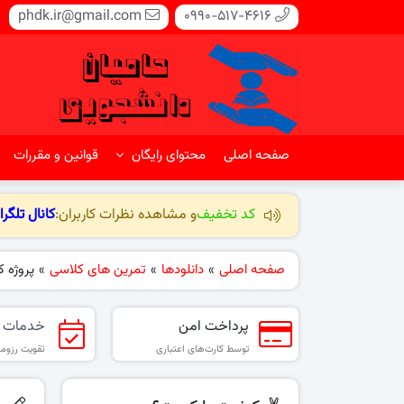
phdk.ir@gmail.com
0990-517-4616
صفحه اصلی
محتوای رایگان
قوانین و مقررات
کد تخفیف
و مشاهده نظرات کاربران:
کانال تلگرا
صفحه اصلی
»
دانلودها
»
تمرین های کلاسی
»
پروژه ک
پرداخت امن
خدمات 
توسط کارت‌های اعتباری
تقویت رزومه