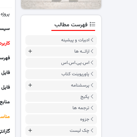
پروژه
فهرست مطالب
سیستم
ادبیات و پیشینه
کاربرد و
ارائــه ها
فهرس
اس.پی.اس.اس
فایل Word:
پاورپوینت کتاب
پرسشنامه
فایل ا
پکیج
منابع:
ترجمه ها
مناسب
جزوه
چک لیست
گارانت