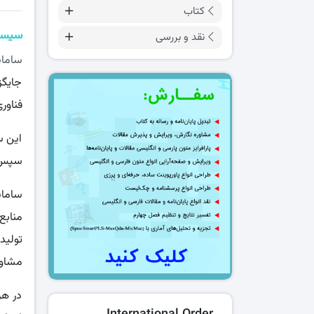
کتاب
سیست
نقد و بررسی
سامانه
جایگز
فناوری
این س
سپس ب
سامانه
منابع ا
تولید
مشاور
در هر