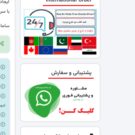
International Order
ایجاد
با سر
سامان
ر
پشتیبانی و سفارش
انج