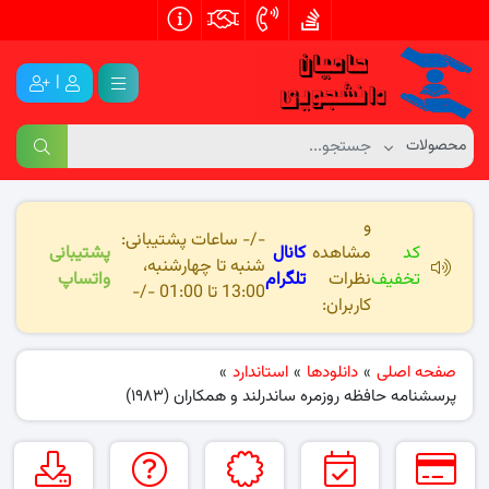
|
و
-/- ساعات پشتیبانی:
کد
مشاهده
کانال
پشتیبانی
شنبه تا چهارشنبه،
تخفیف
نظرات
تلگرام
واتساپ
13:00 تا 01:00 -/-
کاربران:
صفحه اصلی
»
دانلودها
»
استاندارد
»
پرسشنامه حافظه روزمره ساندرلند و همکاران (۱۹۸۳)