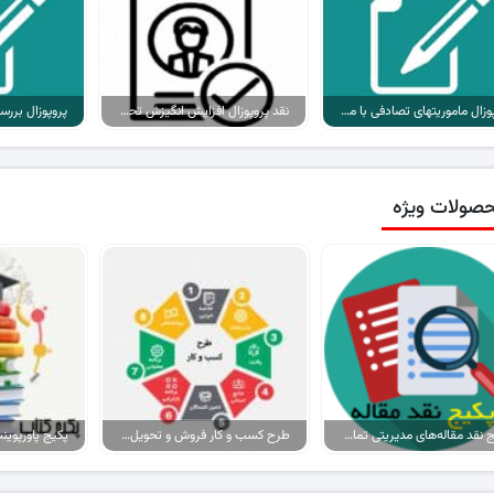
پروپوزال ماموریتهای تصادفی با منشا استفاده از موبایل حین رانندگی
نقد پروپوزال افزایش انگیزش تحصیلی دانش آموزان رشته علوم انسانی دبیرستان…
صولات ویژه
پکیج نقد مقاله‌های مدیریتی تمام گرایش‌ها
طرح کسب و کار فروش و تحویل پیتزا در ایران