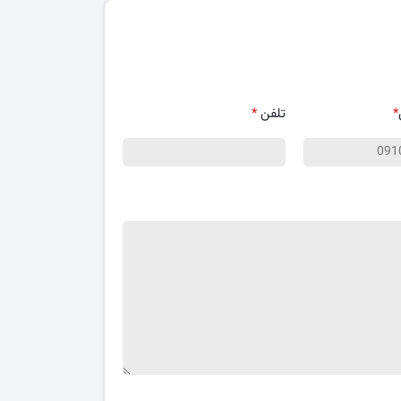
*
تلفن
*