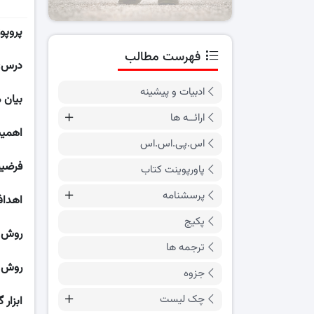
پروپوز
فهرست مطالب
درس
:
ادبیات و پیشینه
بیان 
ارائــه ها
اهمی
اس.پی.اس.اس
فرضیه
پاورپوینت کتاب
پرسشنامه
اهدا
پکیج
روش ا
ترجمه ها
روش ن
جزوه
چک لیست
ابزار 