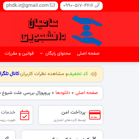
phdk.ir@gmail.com
0990-517-4616
صفحه اصلی
محتوای رایگان
قوانین و مقررات
کد تخفیف
و مشاهده نظرات کاربران:
کانال تلگرا
صفحه اصلی
»
دانلودها
»
پروپوزال بررسی علت شیوع بیماری
پرداخت امن
خدمات 
توسط کارت‌های اعتباری
تقویت رزومه