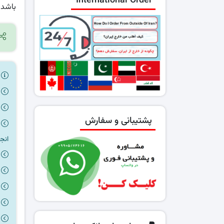
International Order
باشد
ر
پشتیبانی و سفارش
انج