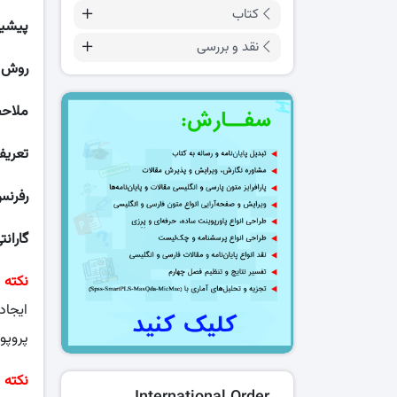
کتاب
پیشین
نقد و بررسی
روش ت
ملاحظ
تعریف
رفرن
گارانت
نکته ۱:
ایجاد
پروپوز
نکته ۲