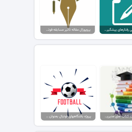
پروپوزال بررسی رفتارهای پیشگیری از سرطان پروستات کارکنان بیمارستان
پروپوزال مقاله تاثیر مسابقه فوتسال بر ایمنی بازیکنان زن فوتسال
پکیج پاورپوینت کتاب های مدیریت ورزشی
پروژه باشگاههای فوتبال بعنوان برند، حامیان آنها بعنوان مصرف کننده