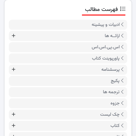
فهرست مطالب
ادبیات و پیشینه
ارائــه ها
اس.پی.اس.اس
پاورپوینت کتاب
پرسشنامه
پکیج
ترجمه ها
جزوه
چک لیست
کتاب