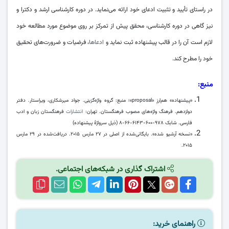
در راستای تأیید و تثبیت ادعای خود ارائه می‌نماید. در دوره کارشناسی ارشد و دکترا و
نیز گاهی در دوره کارشناسی، محقق پیش از تمرکز بر روی موضوع مورد مطالعه خود
لازم است آن را در قالب پیشنهاده ثبت نماید و
ادعاها
، فرضیات و ضرورت‌های تحقیق
خود را مطرح کند.
منبع:
«پیشنهاده» هم‌ارزِ «proposal»؛ منبع: گروه واژه‌گزینی. جواد میرشکاری، ویراستار. دفتر
دوازدهم. فرهنگ واژه‌های مصوب فرهنگستان. تهران:
انتشارات
فرهنگستان زبان و ادب
فارسی. شابک ۹۷۸-۶۰۰-۶۱۴۳-۶۶-۸ (ذیل سرواژهٔ پیشنهاده)
«نسخه آرشیو شده». بایگانی‌شده از اصلی در ۲۷ مارس ۲۰۱۵. دریافت‌شده در ۲۹ مارس
۲۰۱۵.
اشتراک گذاری در شبکه‌های اجتماعی.
راهنمای خرید: