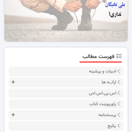
فهرست مطالب
ادبیات و پیشینه
ارائــه ها
اس.پی.اس.اس
پاورپوینت کتاب
پرسشنامه
پکیج