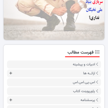
فهرست مطالب
ادبیات و پیشینه
ارائــه ها
اس.پی.اس.اس
پاورپوینت کتاب
پرسشنامه