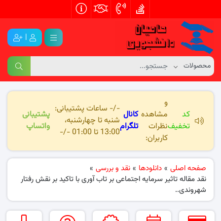
|
و
-/- ساعات پشتیبانی:
کد
مشاهده
کانال
پشتیبانی
شنبه تا چهارشنبه،
تخفیف
نظرات
تلگرام
واتساپ
13:00 تا 01:00 -/-
کاربران:
صفحه اصلی
»
دانلودها
»
نقد و بررسی
»
نقد مقاله تاثیر سرمایه اجتماعی بر تاب آوری با تاکید بر نقش رفتار
شهروندی..