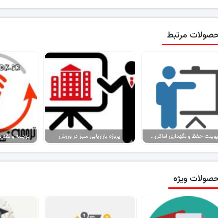
صولات مرتبط
پاورپوینت حفظ و نگهداری اماکن ورزشی
پروژه بازاریابی سبز در ورزش
صولات ویژه