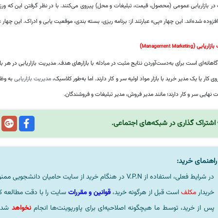
ر بازاریابی عمومی (محصول، قیمت، تبلیغات و محل) پیروی می‌کنند. با در نظر گرفتن این که ور
فزوده شده‌اند. این چهار «پی» عبارتند از: برنامه ریزی، بسته بندی، موقعیت یابی و ادراک. این چهار
بازاریابی (
)
Management Marketing
اهانه‌ای است برای به‌دست‌آوردن نتایج مثبت در مبادله با بازارهای هدف. مدیریت بازاریابی در هر باز
روی کار یا یک مدیر خرید با بازار مواد اولیه سر و کار دارند. اما به‌طور کلاسیک،
مدیریت بازاریابی
به وظا
 نهایی سر و کار دارند؛ مانند مدیر فروش، مدیر تبلیغات و فروشندگان.
اشتراک گذاری در شبکه‌های اجتماعی.
اهنمای خرید:
در شرایط فعلی، استفاده از V.P.N در هنگام خرید از سایت حامیان دانشجویی ممنوعیتی لحاظ نشده است.
خریدار
مکلف
است قبل از هرگونه خرید،
قوانین و مقررات
سایت را با دقت مطالعه ک
پس از خرید، توسط ما هیچگونه اصلاحیه‌ای برای پاورپوینت‌ها انجام
نخواهد
شد، 