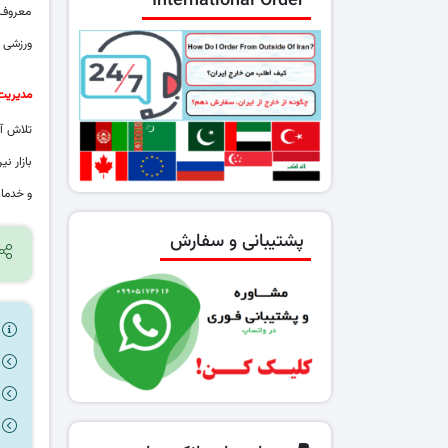
International Order
معروف د
ورزشی ا
مدیریت 
تلاش آگ
بازار نی
و خدمات
پشتیبانی و سفارش
ر