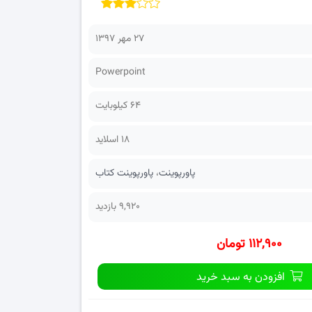
۲۷ مهر ۱۳۹۷
Powerpoint
64 کیلوبایت
18 اسلاید
پاورپوینت
،
پاورپوینت کتاب
9,920 بازدید
۱۱۲,۹۰۰ تومان
افزودن به سبد خرید