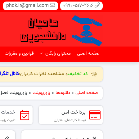
phdk.ir@gmail.com
0990-517-4616
صفحه اصلی
محتوای رایگان
قوانین و مقررات
کد تخفیف
و مشاهده نظرات کاربران:
کانال تلگرا
صفحه اصلی
»
دانلودها
»
پاورپوینت
»
پاورپوینت فصل ۱ کتاب مدیریت بازاریابی ور
پرداخت امن
خدمات 
توسط کارت‌های اعتباری
تقویت رزومه