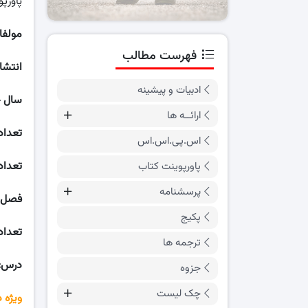
پاورپ
مولفا
فهرست مطالب
انتشا
ادبیات و پیشینه
سال 
ارائــه ها
تعداد
اس.پی.اس.اس
تعداد
پاورپوینت کتاب
پرسشنامه
فصل:
پکیج
تعداد
ترجمه ها
درس:
جزوه
چک لیست
ویژه 