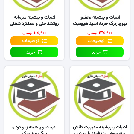
ادبیات و پیشینه تحقیق
ادبیات و پیشینه سرمایه
بیوچاربرگ خرما، اسید هیومیک
روانشناختی و عملکرد شغلی
و آلایندگی مس
کارکنان در سازمان
۱۳۵,۹۰۰ تومان
۱۰۵,۹۰۰ تومان
توضیحات
توضیحات
خرید
خرید
ادبیات و پیشینه مدیریت دانش
ادبیات و پیشینه زانو درد و
و فراموشی هدفمند با میانجی
پارگی مینیسک