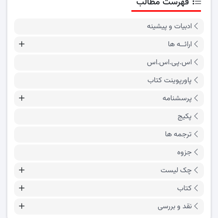
فهرست مطالب
ادبیات و پیشینه
ارائــه ها
اس.پی.اس.اس
پاورپوینت کتاب
پرسشنامه
پکیج
ترجمه ها
جزوه
چک لیست
کتاب
نقد و بررسی