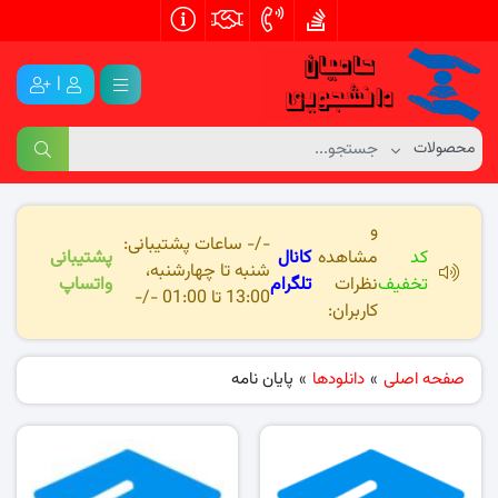
|
و
-/- ساعات پشتیبانی:
کد
مشاهده
کانال
پشتیبانی
شنبه تا چهارشنبه،
تخفیف
نظرات
تلگرام
واتساپ
13:00 تا 01:00 -/-
کاربران:
صفحه اصلی
»
دانلودها
»
پایان نامه