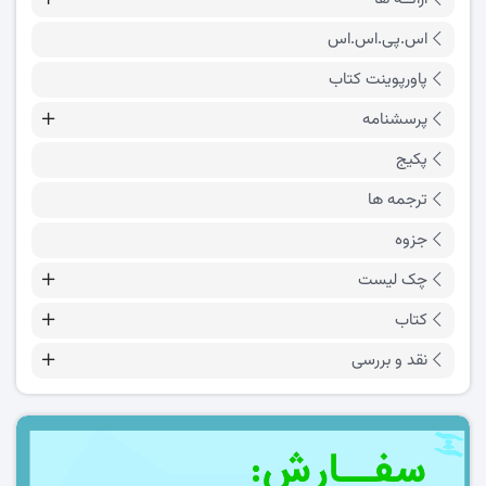
اس.پی.اس.اس
پاورپوینت کتاب
پرسشنامه
پکیج
ترجمه ها
جزوه
چک لیست
کتاب
نقد و بررسی