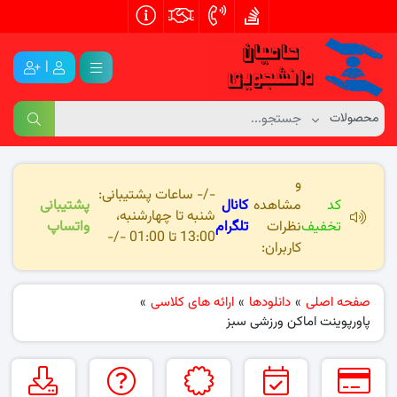
|
و
-/- ساعات پشتیبانی:
کد
مشاهده
کانال
پشتیبانی
شنبه تا چهارشنبه،
تخفیف
نظرات
تلگرام
واتساپ
13:00 تا 01:00 -/-
کاربران:
صفحه اصلی
»
دانلودها
»
ارائه های کلاسی
»
پاورپوینت اماکن ورزشی سبز