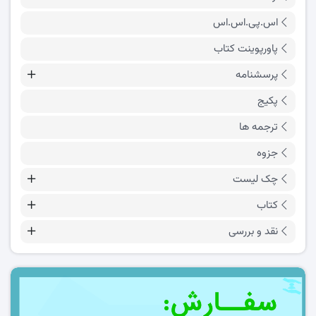
اس.پی.اس.اس
پاورپوینت کتاب
پرسشنامه
پکیج
ترجمه ها
جزوه
چک لیست
کتاب
نقد و بررسی