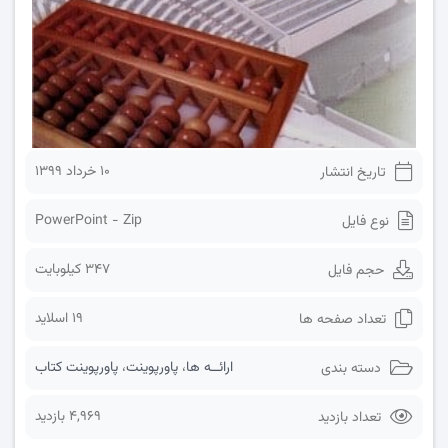
۱۰ خرداد ۱۳۹۹
تاریخ انتشار
PowerPoint - Zip
نوع فایل
347 کیلوبایت
حجم فایل
19 اسلاید
تعداد صفحه ها
ارائــه ها
،
پاورپوینت
،
پاورپوینت کتاب
دسته بندی
4,969 بازدید
تعداد بازدید