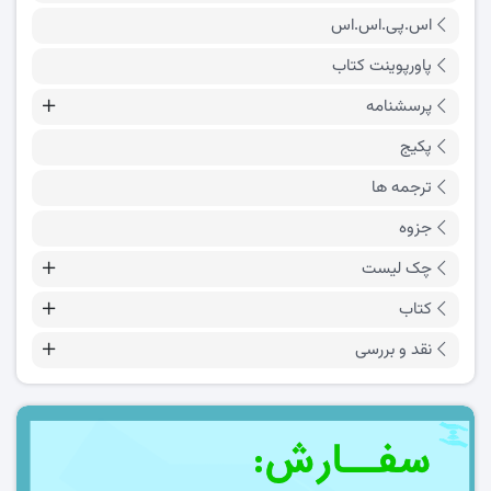
اس.پی.اس.اس
پاورپوینت کتاب
پرسشنامه
پکیج
ترجمه ها
جزوه
چک لیست
کتاب
نقد و بررسی