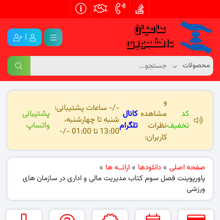
|
و
-/- ساعات پشتیبانی:
کد
مشاهده
کانال
پشتیبانی
شنبه تا چهارشنبه،
تخفیف
نظرات
تلگرام
واتساپ
13:00 تا 01:00 -/-
کاربران:
صفحه اصلی
»
دانلودها
»
ارائــه ها
»
پاورپوینت فصل سوم کتاب مدیریت مالی و اداری در سازمان های
ورزشی