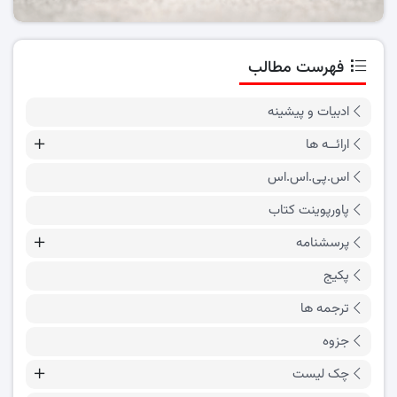
فهرست مطالب
ادبیات و پیشینه
ارائــه ها
اس.پی.اس.اس
پاورپوینت کتاب
پرسشنامه
پکیج
ترجمه ها
جزوه
چک لیست