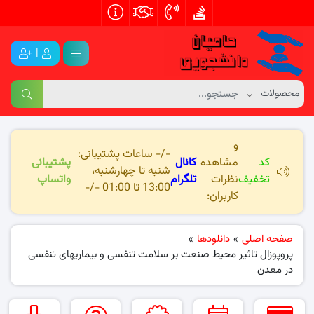
|
و
-/- ساعات پشتیبانی:
کد
مشاهده
کانال
پشتیبانی
شنبه تا چهارشنبه،
تخفیف
نظرات
تلگرام
واتساپ
13:00 تا 01:00 -/-
کاربران:
صفحه اصلی
»
دانلودها
»
پروپوزال تاثیر محیط صنعت بر سلامت تنفسی و بیماریهای تنفسی
در معدن