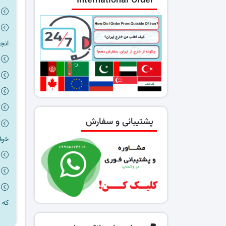
International Order
انج
پشتیبانی و سفارش
خوا
که 