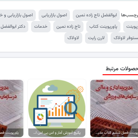
رچسب‌ها
ابوالفضل تاج زاده نمین
اصول بازاریابی
اصول بازاریابی و 
رپوینت
پاورپوینت کتاب
تاج زاده نمین
خدمات
دکتر ابوالفضل ت
ستوفر لاولاک
لارن رایت
لاولاک
صولات مرتبط
پاورپوینت فصل ششم کتاب مدیریت مالی و اداری در سازمان های ورزشی
پکیج آموزش آمار و اس پی اس اس (spss) در علوم مختلف