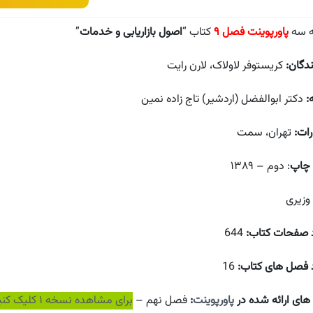
 سه
پاورپوینت فصل ۹
کتاب “
اصول بازاریابی و خدمات
”
دگان:
کریستوفر لاولاک، لارن رایت
:
دکتر ابوالفضل (اردشیر) تاج زاده نمین
رات:
تهران، سمت
 چاپ
: دوم – ۱۳۸۹
 وزیری
 صفحات کتاب:
644
 فصل های کتاب:
16
ای ارائه شده در
پاورپوینت
:
فصل نهم –
برای مشاهده نسخه ۱ کلیک کنید