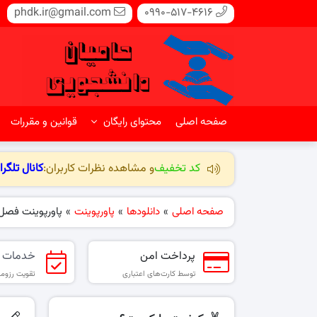
phdk.ir@gmail.com
0990-517-4616
صفحه اصلی
محتوای رایگان
قوانین و مقررات
کد تخفیف
و مشاهده نظرات کاربران:
کانال تلگرا
صفحه اصلی
»
دانلودها
»
پاورپوینت
»
پاورپوینت فصل 
پرداخت امن
خدمات 
توسط کارت‌های اعتباری
تقویت رزومه