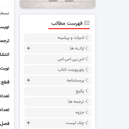
نسخه
فهرست مطالب
نویسن
ادبیات و پیشینه
ترجمه
ارائــه ها
انتشا
اس.پی.اس.اس
نوبت
پاورپوینت کتاب
پرسشنامه
قطع
:
پکیج
تعداد
ترجمه ها
تعداد
جزوه
چک لیست
فصل ه